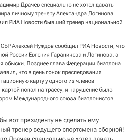
адимир Драчев
специально не хотел давать
мира личному тренеру Александра Логинова
явил РИА Новости бывший тренер национальной
 СБР Алексей Нуждов сообщил РИА Новости, что
ной России Евгения Гараничева и Логинова, а
я обыски. Позднее глава Федерации биатлона
явил, что в день гонок преследования
тационную карту у одного из членов
й картой попал на трассу, и нарушение было
ором Международного союза биатлонистов.
бы вот президенту не сделать ему
ный тренер ведущего спортсмена сборной!
то Драчев специально не хотел давать