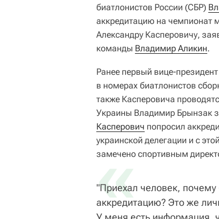
биатлонистов России (СБР)
Вл
аккредитацию на чемпионат 
Александру Касперовичу, за
команды
Владимир Аликин
.
Ранее первый вице-президент
в номерах биатлонистов сбор
также Касперовича проводятс
Украины Владимир Брынзак за
Касперович
попросил аккреди
украинской делегации и с это
«
замечено спортивным директ
"Приехал человек, почему 
аккредитацию? Это же лич
У меня есть информация, ч