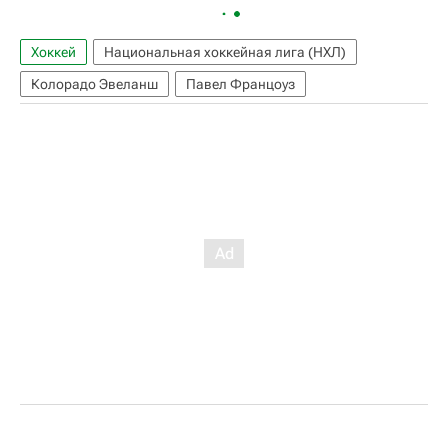
Хоккей
Национальная хоккейная лига (НХЛ)
Колорадо Эвеланш
Павел Францоуз