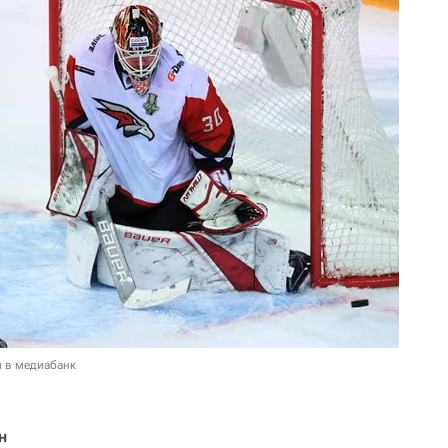
и в медиабанк
н