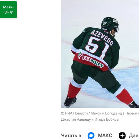
Матч-
центр
© РИА Новости / Максим Богодвид
Перейт
Джастин Азеведу и Игорь Бобков
Читать в
МАКС
Дзе