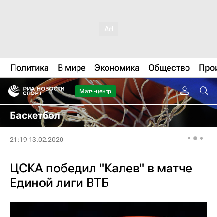
Политика
В мире
Экономика
Общество
Про
Матч-центр
Баскетбол
21:19 13.02.2020
ЦСКА победил "Калев" в матче
Единой лиги ВТБ