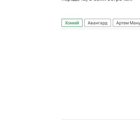
Хоккей
Авангард
Артем Ман