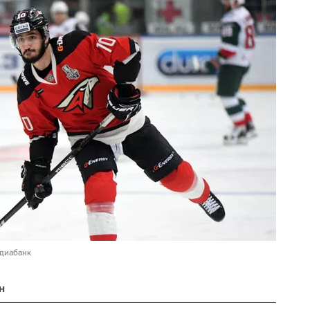
едиабанк
н