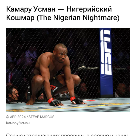
Камару Усман — Нигерийский
Кошмар (The Nigerian Nightmare)
© AFP 2024 / STEVE MARCUS
Камару Усман
Серию устрашающих прозвищ, а заодно и нашу