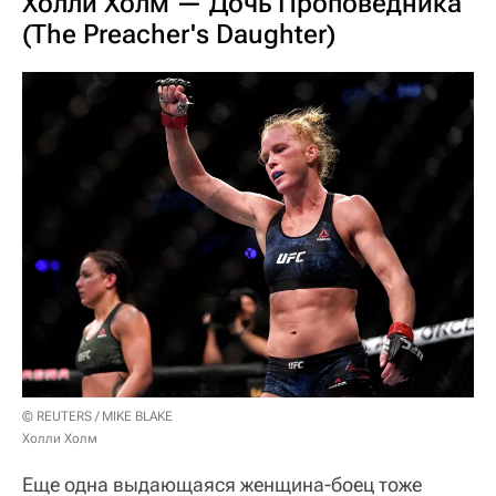
Холли Холм — Дочь Проповедника
(The Preacher's Daughter)
© REUTERS / MIKE BLAKE
Холли Холм
Еще одна выдающаяся женщина-боец тоже