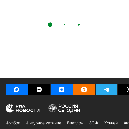
Футбол
Фигурное катание
Биатлон
ЗОЖ
Хоккей
Ав