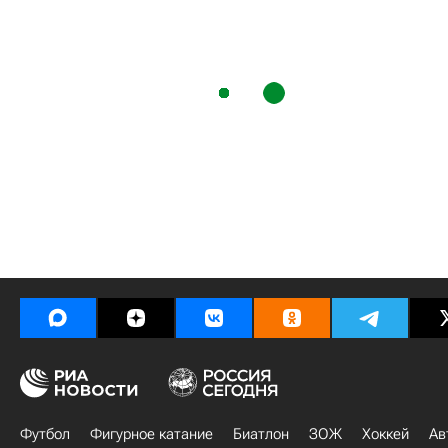
Футбол
Фигурное катание
Биатлон
ЗОЖ
Хоккей
Ав