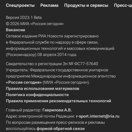
Спецпроекты
Реклама
Продукты и сервисы
Пресс-ц
Версия 2023.1 Beta
© 2026 МИА «Россия сегодня»
Вакансии
Сетевое издание РИА Новости зарегистрировано
в Федеральной службе по надзору в сфере связи,
информационных технологий и массовых коммуникаций
(Роскомнадзор) 08 апреля 2014 года.
Свидетельство о регистрации Эл № ФС77-57640
Учредитель: Федеральное государственное унитарное
предприятие Международное информационное агентство
«Россия сегодня»
(МИА «Россия сегодня»).
Правила использования материалов
Политика конфиденциальности
Правила применения рекомендательных технологий
Главный редактор:
Гаврилова А.В.
Адрес электронной почты Редакции:
r-sport.internet@ria.ru
По вопросам размещения пресс-релизов и рекламы
воспользуйтесь
формой обратной связи