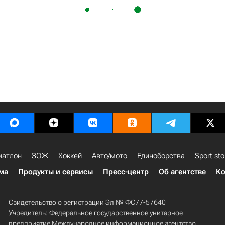
иатлон
ЗОЖ
Хоккей
Авто/мото
Единоборства
Sport sto
ма
Продукты и сервисы
Пресс-центр
Об агентстве
Ко
Свидетельство о регистрации Эл № ФС77-57640
Учредитель: Федеральное государственное унитарное
предприятие Международное информационное агентство