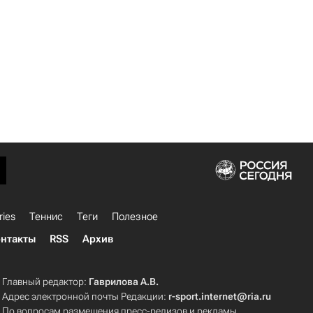
ries
Теннис
Теги
Полезное
нтакты
RSS
Архив
Главный редактор:
Гаврилова А.В.
Адрес электронной почты Редакции:
r-sport.internet@ria.ru
По вопросам размещения пресс-релизов и рекламы