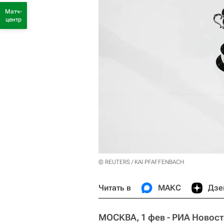
Матч-
центр
© REUTERS / KAI PFAFFENBACH
Читать в
МАКС
Дзе
МОСКВА, 1 фев - РИА Новост