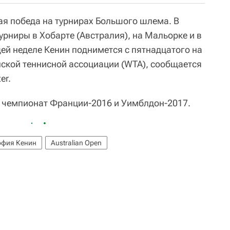
ая победа на турнирах Большого шлема. В
рниры в Хобарте (Австралия), на Мальорке и в
ей неделе Кенин поднимется c пятнадцатого на
нской теннисной ассоциации (WTA), сообщается
er.
 чемпионат Франции-2016 и Уимблдон-2017.
офия Кенин
Australian Open