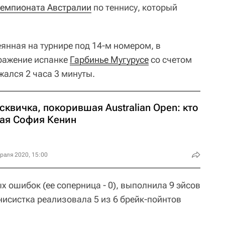
чемпионата Австралии
по теннису, который
янная на турнире под 14-м номером, в
ражение испанке
Гарбинье Мугурусе
со счетом
лжался 2 часа 3 минуты.
квичка, покорившая Australian Open: кто
кая София Кенин
раля 2020, 15:00
 ошибок (ее соперница - 0), выполнила 9 эйсов
ннисистка реализовала 5 из 6 брейк-пойнтов