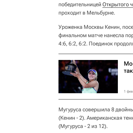
победительницей
Открытого 
проходит в Мельбурне.
Уроженка Москвы Кенин, посе
финальном матче нанесла по
4:6, 6:2, 6:2. Поединок продо
Мос
та
1 фев
Мугуруса совершила 8 двойных
(Кенин - 2). Американская те
(Мугуруса - 2 из 12).