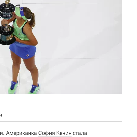
н
и.
Американка
София Кенин
стала