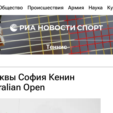
Общество
Происшествия
Армия
Наука
Ку
Теннис
квы София Кенин
alian Open