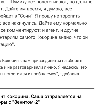
у. - Шумиху все подстегивают, но дальше
т. Дайте им время, я думаю, все
рейдет в "Сочи". Я прошу не торопить
с все накинулись. Дайте ему нормально
все комментируют: и агент, и другие
тариям самого Кокорина видно, что он
уацию".
о Кокорин к нам присоединится на сборе в
ь и не разговаривали лично. Я надеюсь, это
мы встретимся и пообщаемся", - добавил
ент Кокорина: Саша отправляется на
оры с "Зенитом-2"