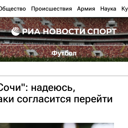
Общество
Происшествия
Армия
Наука
Ку
Футбол
Сочи": надеюсь,
аки согласится перейти