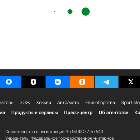
иатлон
ЗОЖ
Хоккей
Авто/мото
Единоборства
Sport sto
ма
Продукты и сервисы
Пресс-центр
Об агентстве
Ко
Свидетельство о регистрации Эл № ФС77-57640
Учредитель: Федеральное государственное унитарное