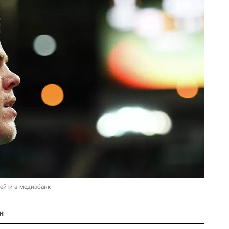
ейти в медиабанк
н