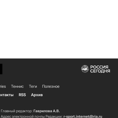
ries
Теннис
Теги
Полезное
нтакты
RSS
Архив
Главный редактор:
Гаврилова А.В.
Адрес электронной почты Редакции:
r-sport.internet@ria.ru