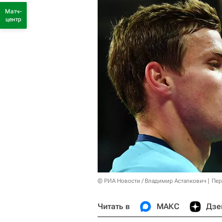
Матч-
центр
© РИА Новости / Владимир Астапкович
Пер
Читать в
МАКС
Дзе