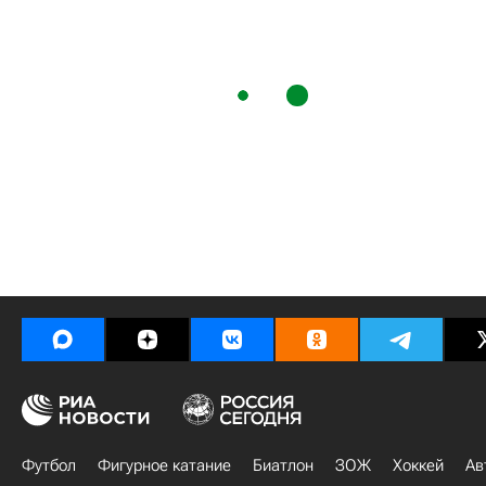
Футбол
Фигурное катание
Биатлон
ЗОЖ
Хоккей
Ав