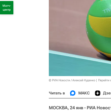
Матч-
центр
© РИА Новости / Алексей Куденко
Перейти 
Читать в
МАКС
Дзе
МОСКВА, 24 янв - РИА Новос