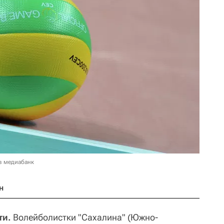
в медиабанк
н
ти.
Волейболистки "Сахалина" (Южно-