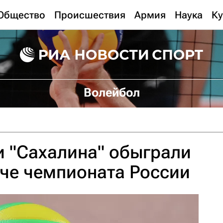
Общество
Происшествия
Армия
Наука
Ку
Волейбол
 "Сахалина" обыграли
тче чемпионата России