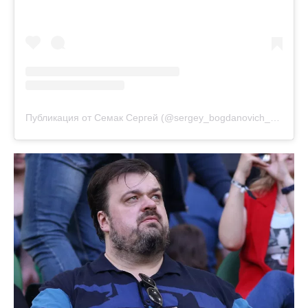
Публикация от Семак Сергей (@sergey_bogdanovich_semak)