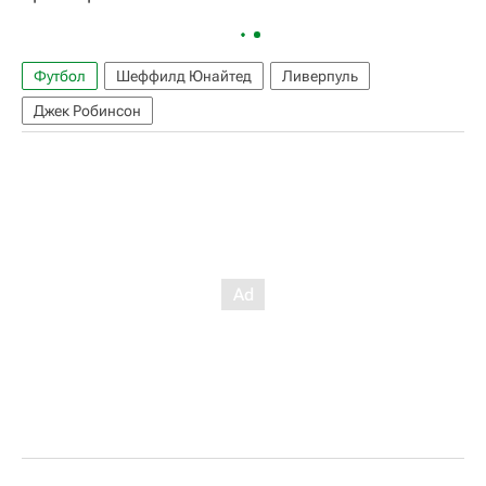
Футбол
Шеффилд Юнайтед
Ливерпуль
Джек Робинсон