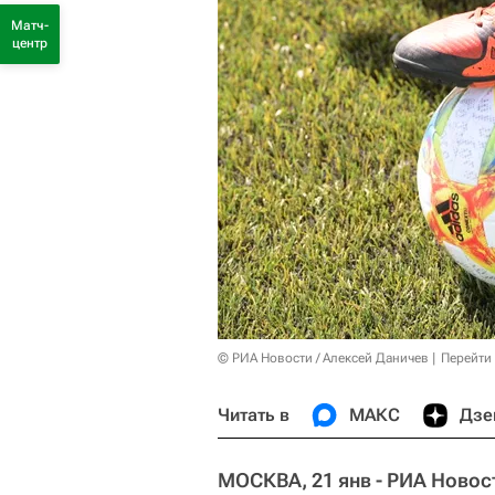
Матч-
центр
© РИА Новости / Алексей Даничев
Перейти
Читать в
МАКС
Дзе
МОСКВА, 21 янв - РИА Новос