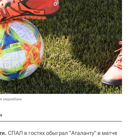
 в медиабанк
н
ти.
СПАЛ в гостях обыграл "Аталанту" в матче