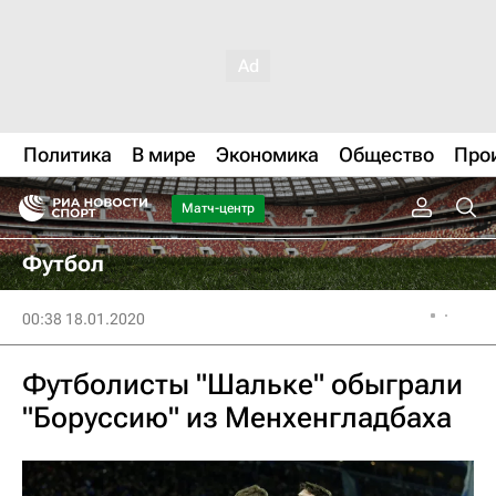
Политика
В мире
Экономика
Общество
Про
Матч-центр
Футбол
00:38 18.01.2020
Футболисты "Шальке" обыграли
"Боруссию" из Менхенгладбаха