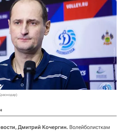
Краснодар)
н
овости, Дмитрий Кочергин.
Волейболисткам