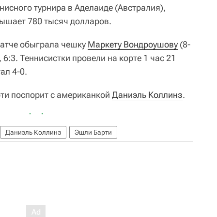
исного турнира в Аделаиде (Австралия),
ышает 780 тысяч долларов.
матче обыграла чешку
Маркету Вондроушову
(8-
, 6:3. Теннисистки провели на корте 1 час 21
ал 4-0.
рти поспорит с американкой
Даниэль Коллинз
.
Даниэль Коллинз
Эшли Барти