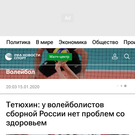
Политика
В мире
Экономика
Общество
Про
Матч-центр
Волейбол
20:03 15.01.2020
Тетюхин: у волейболистов
сборной России нет проблем со
здоровьем