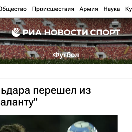
Общество
Происшествия
Армия
Наука
Ку
Футбол
льдара перешел из
таланту"