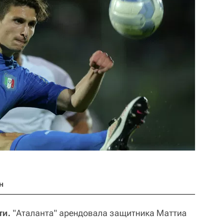
н
ти.
"Аталанта" арендовала защитника Маттиа