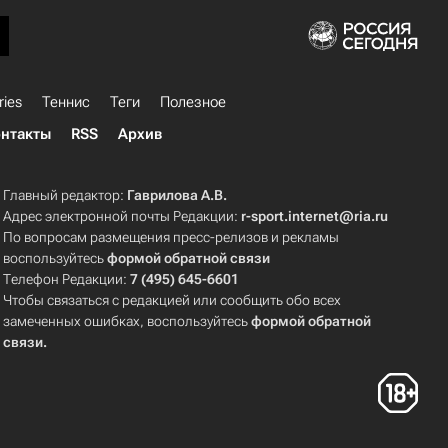
ries
Теннис
Теги
Полезное
нтакты
RSS
Архив
Главный редактор:
Гаврилова А.В.
Адрес электронной почты Редакции:
r-sport.internet@ria.ru
По вопросам размещения пресс-релизов и рекламы
воспользуйтесь
формой обратной связи
Телефон Редакции:
7 (495) 645-6601
Чтобы связаться с редакцией или сообщить обо всех
замеченных ошибках, воспользуйтесь
формой обратной
связи
.