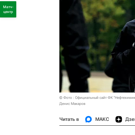
Матч-
центр
© Фото : Официальный сайт ФК "Нефтехимик
Денис Макаров
Читать в
МАКС
Дзе