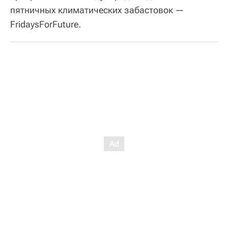
пятничных климатических забастовок —
FridaysForFuture.