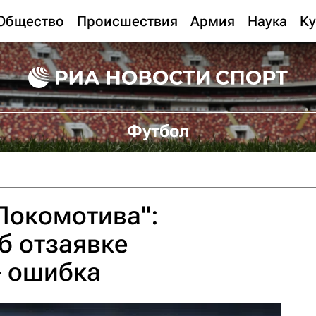
Общество
Происшествия
Армия
Наука
Ку
Футбол
Локомотива":
б отзаявке
- ошибка