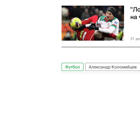
"Л
на
31 де
Футбол
Александр Коломейцев