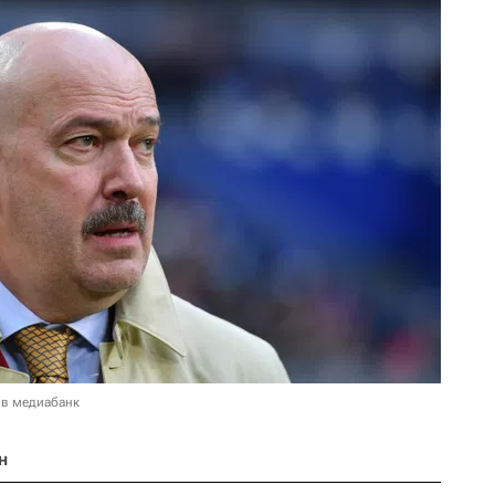
 в медиабанк
н