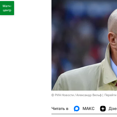
Матч-
центр
© РИА Новости / Александр Вильф
Перейти
Читать в
МАКС
Дзе