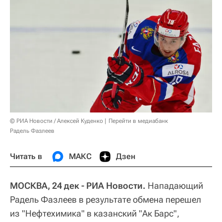
© РИА Новости / Алексей Куденко
Перейти в медиабанк
Радель Фазлеев
Читать в
МАКС
Дзен
МОСКВА, 24 дек - РИА Новости.
Нападающий
Радель Фазлеев в результате обмена перешел
из "Нефтехимика" в казанский "Ак Барс",