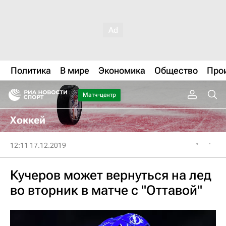
Политика
В мире
Экономика
Общество
Про
Матч-центр
Хоккей
12:11 17.12.2019
Кучеров может вернуться на лед
во вторник в матче с "Оттавой"