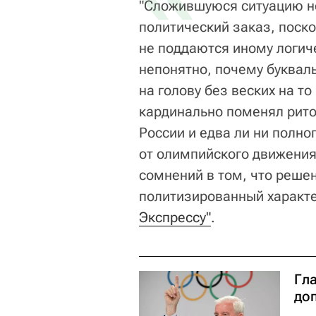
"Сложившуюся ситуацию н
политический заказ, поско
не поддаются иному логи
непонятно, почему букваль
на голову без веских на т
кардинально поменял рито
России и едва ли ни полно
от олимпийского движения
сомнений в том, что реше
политизированный характе
Экспрессу"
.
Гла
до