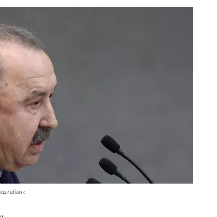
медиабанк
н