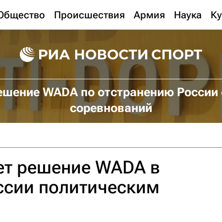
Общество
Происшествия
Армия
Наука
Ку
ешение WADA по отстранению России 
соревнований
ет решение WADA в
ссии политическим