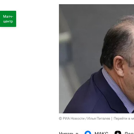
Матч-
центр
© РИА Новости / Илья Питалев
Перейти в 
Читать в
МАКС
Дзе