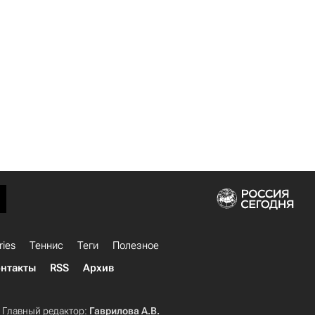
ries
Теннис
Теги
Полезное
нтакты
RSS
Архив
Главный редактор:
Гаврилова А.В.