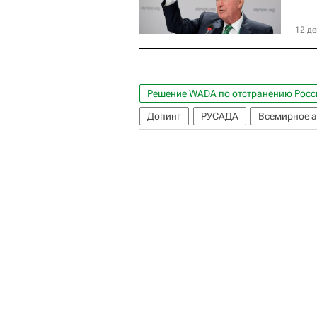
12 де
Решение WADA по отстранению Росс
Допинг
РУСАДА
Всемирное а