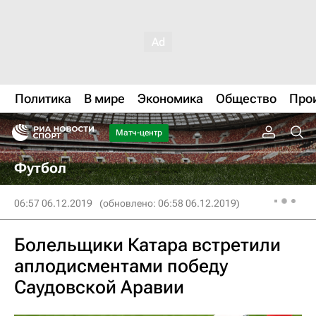
Политика
В мире
Экономика
Общество
Про
Матч-центр
Футбол
06:57 06.12.2019
(обновлено: 06:58 06.12.2019)
Болельщики Катара встретили
аплодисментами победу
Саудовской Аравии