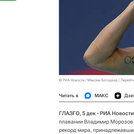
© РИА Новости / Максим Богодвид
Перейт
Читать в
МАКС
Дзе
ГЛАЗГО, 5 дек - РИА Новост
плавании Владимир Морозов з
рекорд мира, принадлежавши