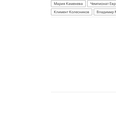
Мария Каменева
Чемпионат Евр
Климент Колесников
Владимир 