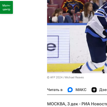
Матч-
центр
© AFP 2024 / Michael Reaves
Читать в
МАКС
Дзе
МОСКВА, 3 дек - РИА Новост