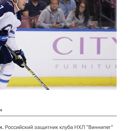
н
и.
Российский защитник клуба НХЛ "Виннипег"