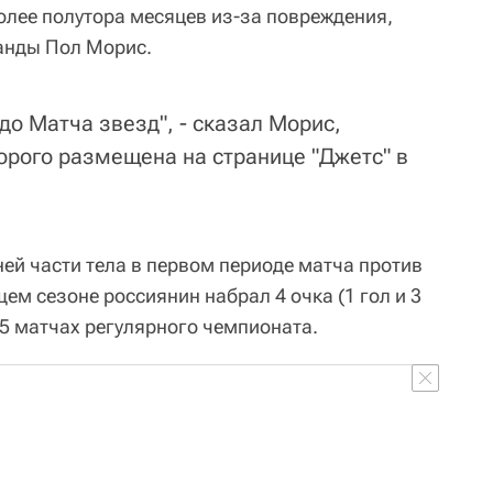
олее полутора месяцев из-за повреждения,
анды Пол Морис.
о Матча звезд", - сказал Морис,
орого размещена на странице "Джетс" в
ей части тела в первом периоде матча против
щем сезоне россиянин набрал 4 очка (1 гол и 3
25 матчах регулярного чемпионата.