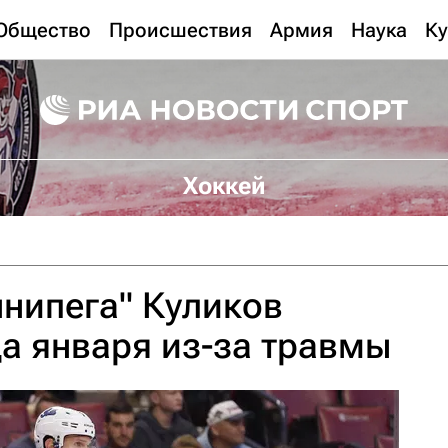
Общество
Происшествия
Армия
Наука
Ку
Хоккей
нипега" Куликов
а января из-за травмы