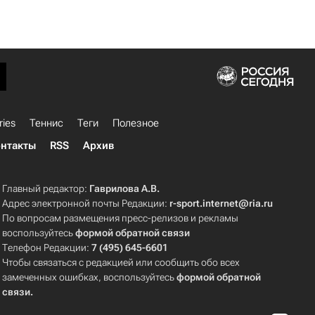
ries
Теннис
Теги
Полезное
нтакты
RSS
Архив
Главный редактор:
Гаврилова А.В.
Адрес электронной почты Редакции:
r-sport.internet@ria.ru
По вопросам размещения пресс-релизов и рекламы
воспользуйтесь
формой обратной связи
Телефон Редакции:
7 (495) 645-6601
Чтобы связаться с редакцией или сообщить обо всех
замеченных ошибках, воспользуйтесь
формой обратной
связи
.