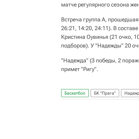
матче регулярного сезона же
Встреча группа A, прошедшая 
26:21, 14:20, 24:11). В сост
Кристина Оувинья (21 очко, 1
подборов). У "Надежды" 20 о
"Надежда" (3 победы, 2 пора
примет "Ригу".
Баскетбол
БК "Прага"
Надежд