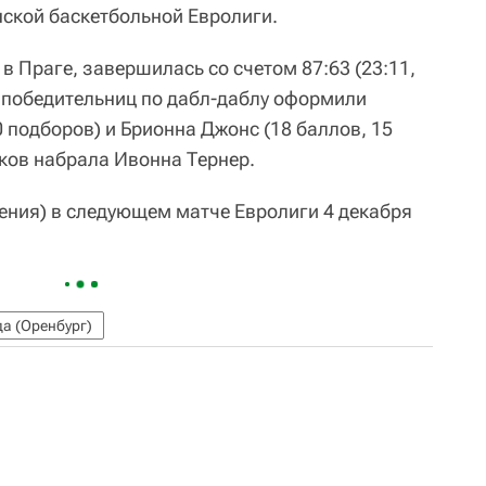
нской баскетбольной Евролиги.
в Праге, завершилась со счетом 87:63 (23:11,
аве победительниц по дабл-даблу оформили
0 подборов) и Брионна Джонс (18 баллов, 15
чков набрала Ивонна Тернер.
жения) в следующем матче Евролиги 4 декабря
а (Оренбург)