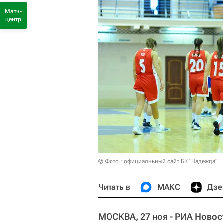
Матч-
центр
© Фото : официалньный сайт БК "Надежда"
Читать в
МАКС
Дзе
МОСКВА, 27 ноя - РИА Новос