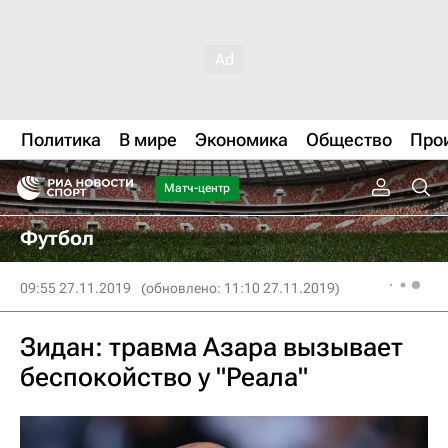
Политика
В мире
Экономика
Общество
Про
Матч-центр
Футбол
09:55 27.11.2019
(обновлено: 11:10 27.11.2019)
Зидан: травма Азара вызывает
беспокойство у "Реала"