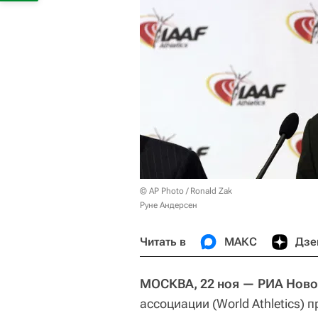
© AP Photo / Ronald Zak
Руне Андерсен
Читать в
МАКС
Дзе
МОСКВА, 22 ноя —
РИА Ново
ассоциации (World Athletics)