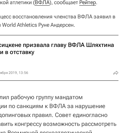
кой атлетики (
ВФЛА
), сообщает
Рейтер
.
цесс восстановления членства ВФЛА заявил в
World Athletics Руне Андерсен.
сицкене призвала главу ВФЛА Шляхтина
и в отставку
ября 2019, 13:56
делил рабочую группу мандатом
ии по санкциям к ВФЛА за нарушение
идопинговых правил. Совет единогласно
вить конгрессу возможность рассмотреть
из Всемирной легкоатлетической