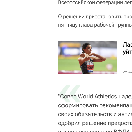
Всероссийской федерации лег
О решении приостановить про
пятницу глава рабочей группы 
Ла
уйт
«
22 но
"Совет World Athletics на
сформировать рекомендац
своих обязательств и ант
одобрил решение предоста
полное исключение ВФЛА 