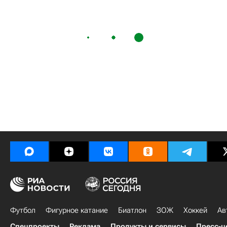
Футбол
Фигурное катание
Биатлон
ЗОЖ
Хоккей
Ав
Спецпроекты
Реклама
Продукты и сервисы
Пресс-ц