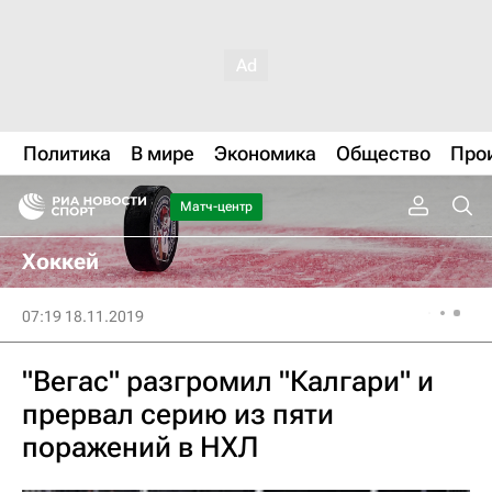
Политика
В мире
Экономика
Общество
Про
Матч-центр
Хоккей
07:19 18.11.2019
"Вегас" разгромил "Калгари" и
прервал серию из пяти
поражений в НХЛ