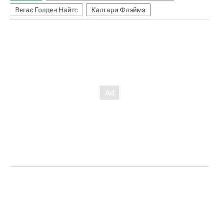
Вегас Голден Найтс
Калгари Флэймз