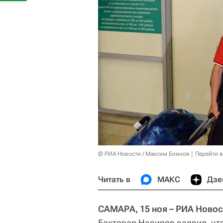
© РИА Новости / Максим Блинов
Перейти 
Читать в
МАКС
Дзе
САМАРА, 15 ноя – РИА Новос
Бахтовар Назиров заявил, чт