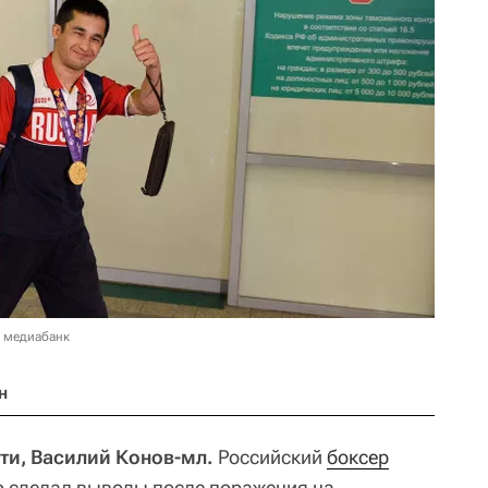
в медиабанк
н
ти, Василий Конов-мл.
Российский
боксер
о сделал выводы после поражения на