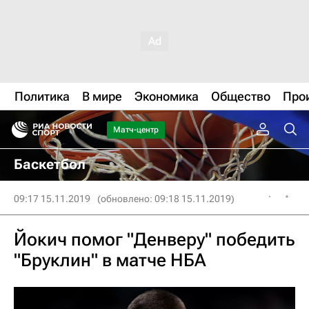
Политика
В мире
Экономика
Общество
Про
Матч-центр
Баскетбол
09:17 15.11.2019
(обновлено: 09:18 15.11.2019)
Йокич помог "Денверу" победить
"Бруклин" в матче НБА