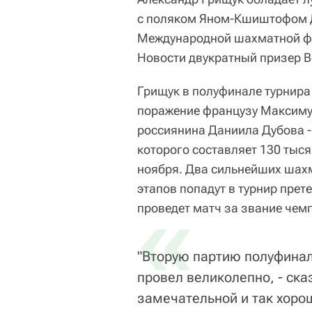
с поляком Яном-Кшиштофом Ду
Международной шахматной фед
Новости двукратный призер 
Грищук в полуфинале турнира 
поражение французу Максиму 
россиянина Даниила Дубова -
которого составляет 130 тысяч
ноября. Два сильнейших шахм
этапов попадут в турнир прет
«
проведет матч за звание чем
"Вторую партию полуфинал
провел великолепно, - ска
замечательной и так хоро