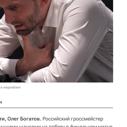
 в медиабанк
н
и, Олег Богатов.
Российский гроссмейстер
лучшими шансами на победу в финальном матче