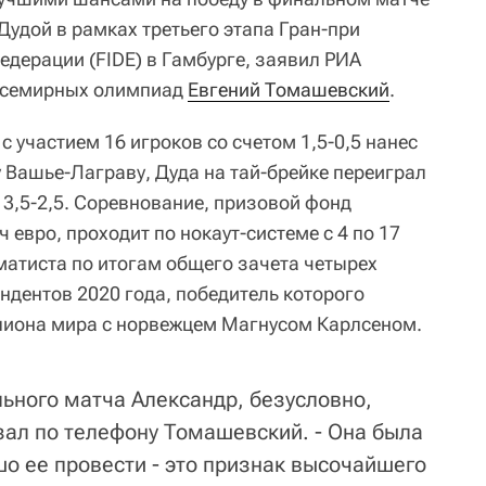
дой в рамках третьего этапа Гран-при
ерации (FIDE) в Гамбурге, заявил РИА
Всемирных олимпиад
Евгений Томашевский
.
с участием 16 игроков со счетом 1,5-0,5 нанес
Вашье-Лаграву, Дуда на тай-брейке переиграл
 3,5-2,5. Соревнование, призовой фонд
 евро, проходит по нокаут-системе с 4 по 17
атиста по итогам общего зачета четырех
ендентов 2020 года, победитель которого
пиона мира с норвежцем Магнусом Карлсеном.
ьного матча Александр, безусловно,
зал по телефону Томашевский. - Она была
шо ее провести - это признак высочайшего