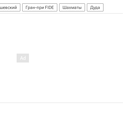
ашевский
Гран-при FIDE
Шахматы
Дуда