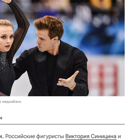
в медиабанк
н
и.
Российские фигуристы
Виктория Синицина
и