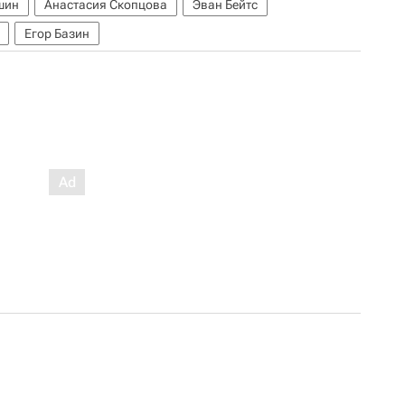
шин
Анастасия Скопцова
Эван Бейтс
Егор Базин