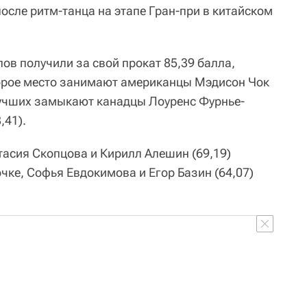
осле ритм-танца на этапе Гран-при в китайском
ов получили за свой прокат 85,39 балла,
торое место занимают американцы Мэдисон Чок
 лучших замыкают канадцы Лоуренс Фурнье-
,41).
тасия Скопцова и Кирилл Алешин (69,19)
чке, Софья Евдокимова и Егор Базин (64,07)