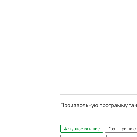
Произвольную программу танц
Фигурное катание
Гран-при по 