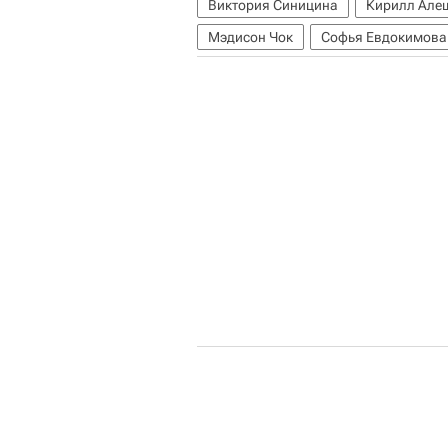
Виктория Синицина
Кирилл Але
Мэдисон Чок
Софья Евдокимова