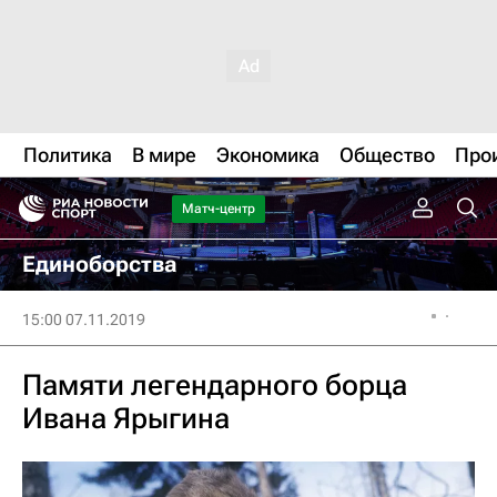
Политика
В мире
Экономика
Общество
Про
Матч-центр
Единоборства
15:00 07.11.2019
Памяти легендарного борца
Ивана Ярыгина