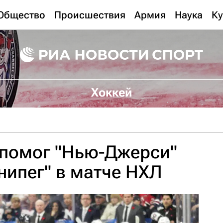
Общество
Происшествия
Армия
Наука
Ку
Хоккей
 помог "Нью-Джерси"
нипег" в матче НХЛ