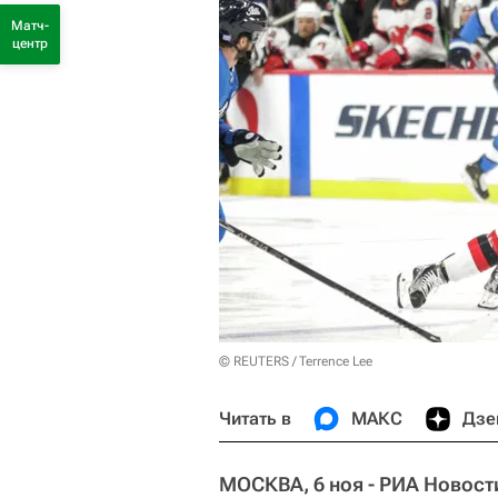
Матч-
центр
© REUTERS / Terrence Lee
Читать в
МАКС
Дзе
МОСКВА, 6 ноя - РИА Новост