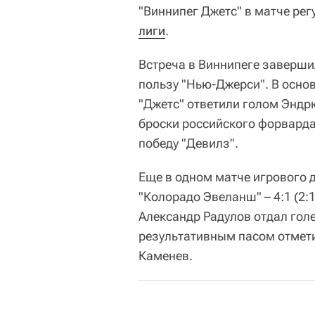
"Виннипег Джетс" в матче ре
лиги
.
Встреча в Виннипеге завершилас
пользу "Нью-Джерси". В осно
"Джетс" ответили голом Эндрю
броски российского форварда
победу "Девилз".
Еще в одном матче игрового 
"Колорадо Эвеланш" – 4:1 (2:1
Александр Радулов отдал голе
результативным пасом отмет
Каменев.