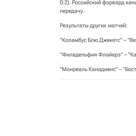
0:2). Российский форвард ка
передачу.
Результаты других матчей:
"Коламбус Блю Джекетс" – "Вега
"Филадельфия Флайерз" – "Каро
"Монреаль Канадиенс" – "Бостон