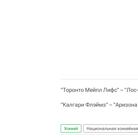
"Торонто Мейпл Лифс" – "Лос-Ан
"Калгари Флэймз" – "Аризона Ко
Хоккей
Национальная хоккейная