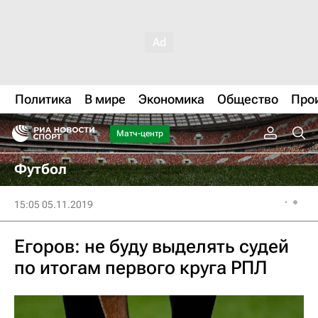
Политика
В мире
Экономика
Общество
Про
Матч-центр
Футбол
15:05 05.11.2019
Егоров: не буду выделять судей
по итогам первого круга РПЛ