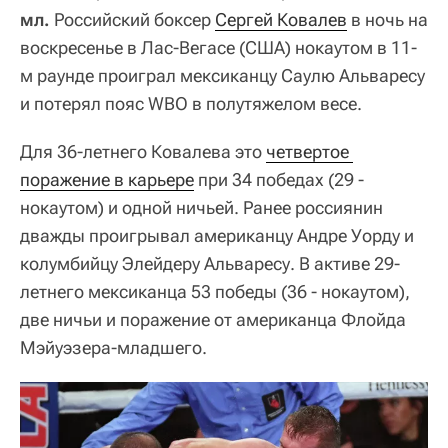
мл.
Российский боксер
Сергей Ковалев
в ночь на
воскресенье в Лас-Вегасе (США) нокаутом в 11-
м раунде проиграл мексиканцу Саулю Альваресу
и потерял пояс WBO в полутяжелом весе.
Для 36-летнего Ковалева это
четвертое 
поражение в карьере
при 34 победах (29 -
нокаутом) и одной ничьей. Ранее россиянин
дважды проигрывал американцу Андре Уорду и
колумбийцу Элейдеру Альваресу. В активе 29-
летнего мексиканца 53 победы (36 - нокаутом),
две ничьи и поражение от американца Флойда
Мэйуэзера-младшего.