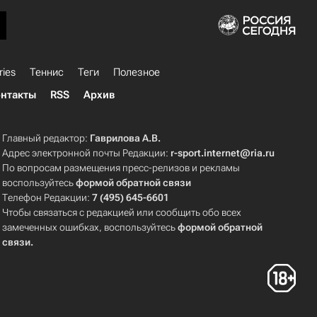
ries
Теннис
Теги
Полезное
нтакты
RSS
Архив
Главный редактор:
Гаврилова А.В.
Адрес электронной почты Редакции:
r-sport.internet@ria.ru
По вопросам размещения пресс-релизов и рекламы
воспользуйтесь
формой обратной связи
Телефон Редакции:
7 (495) 645-6601
Чтобы связаться с редакцией или сообщить обо всех
замеченных ошибках, воспользуйтесь
формой обратной
связи
.