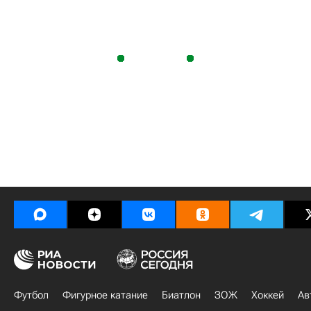
Футбол
Фигурное катание
Биатлон
ЗОЖ
Хоккей
Ав