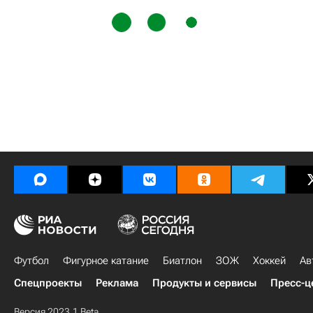
Футбол
Фигурное катание
Биатлон
ЗОЖ
Хоккей
Ав
Спецпроекты
Реклама
Продукты и сервисы
Пресс-ц
Версия 2023.1 Beta