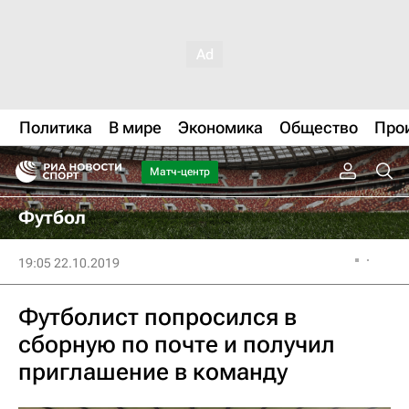
Политика
В мире
Экономика
Общество
Про
Матч-центр
Футбол
19:05 22.10.2019
Футболист попросился в
сборную по почте и получил
приглашение в команду