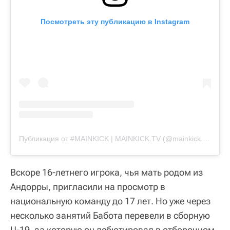
Посмотреть эту публикацию в Instagram
Публикация от #MAINKICK | MAINKICK.TV (@mainkick.tv)
6 Се
Вскоре 16-летнего игрока, чья мать родом из
Андорры, пригласили на просмотр в
национальную команду до 17 лет. Но уже через
несколько занятий Бабота перевели в сборную
U-19, за которую он дебютировал в отборочном