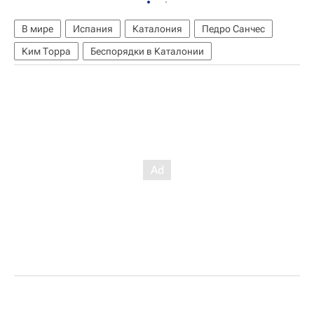
В мире
Испания
Каталония
Педро Санчес
Ким Торра
Беспорядки в Каталонии