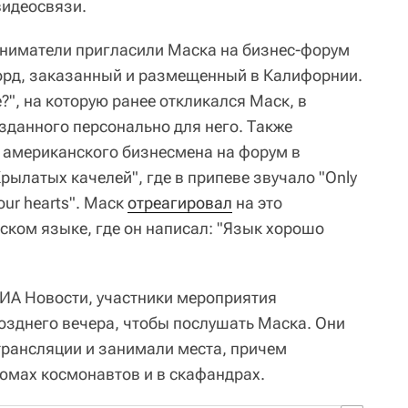
видеосвязи.
иниматели пригласили Маска на бизнес-форум
орд, заказанный и размещенный в Калифорнии.
?", на которую ранее откликался Маск, в
зданного персонально для него. Также
 американского бизнесмена на форум в
рылатых качелей", где в припеве звучало "Only
 our hearts". Маск
отреагировал
на это
сском языке, где он написал: "Язык хорошо
ИА Новости, участники мероприятия
озднего вечера, чтобы послушать Маска. Они
трансляции и занимали места, причем
тюмах космонавтов и в скафандрах.