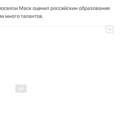
еосвязи Маск оценил российскин образование
ии много талантов.