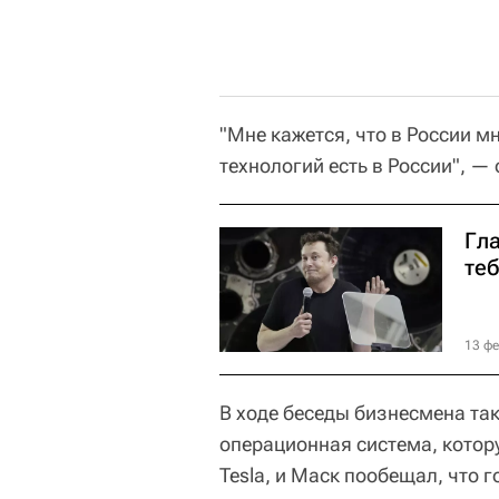
"Мне кажется, что в России м
технологий есть в России", — 
Гла
теб
13 фе
В ходе беседы бизнесмена так
операционная система, котор
Tesla, и Маск пообещал, что 