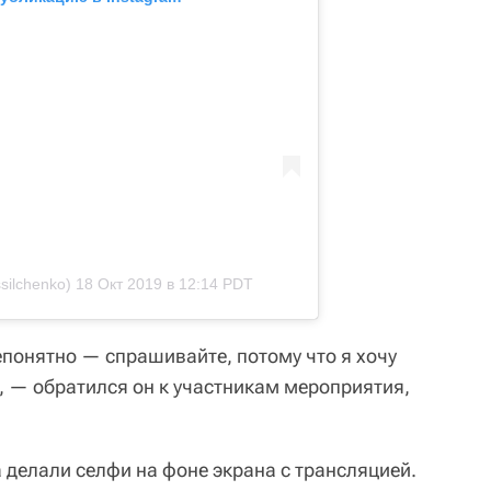
silchenko)
18 Окт 2019 в 12:14 PDT
непонятно — спрашивайте, потому что я хочу
, — обратился он к участникам мероприятия,
 делали селфи на фоне экрана с трансляцией.