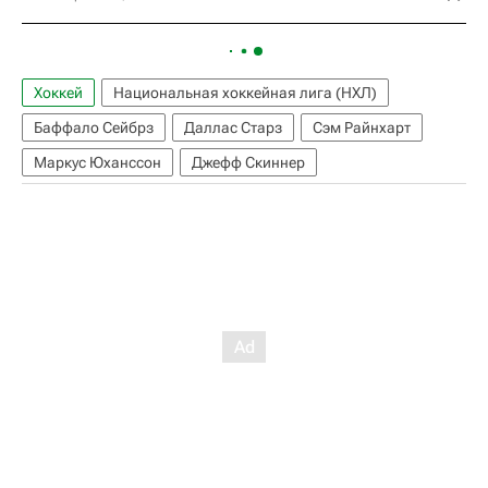
Хоккей
Национальная хоккейная лига (НХЛ)
Баффало Сейбрз
Даллас Старз
Сэм Райнхарт
Маркус Юханссон
Джефф Скиннер