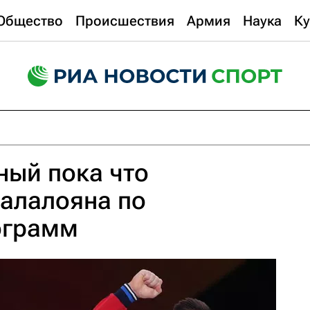
Общество
Происшествия
Армия
Наука
Ку
ный пока что
алалояна по
ограмм