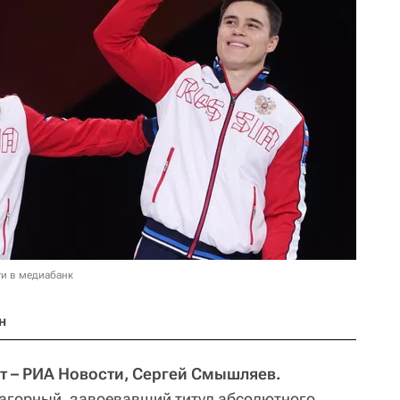
и в медиабанк
н
т – РИА Новости, Сергей Смышляев.
агорный, завоевавший титул абсолютного