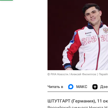
© РИА Новости / Алексей Филиппов
Перейт
Читать в
МАКС
Дзе
ШТУТГАРТ (Германия), 11 ок
Российский гимнаст Никита Н